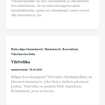
Vihannespunkki on yksi yleisimmistä ja sitkeimmistä
kasvituholaisista. Se on mikroskooppisen pieni
hämähäkkieläin, mutta sen aiheuttamat vauriot voivat
olla huomattavia, jos
,
,
,
Hoito-ohjeet huonekasvit
Huonekasvit
Kasvualusta
Viherkasvien hoito
Viirivehka
emmi.koskela
/
30.10.2025
Helppo kasvikumppani! Viirivehka (Spathiphyllum) on
klassinen huonekasvi, joka löytyy melkein jokaisesta
kodista. Viirivehka on peräisin Etelä-Amerikasta
Kolumbiasta, jossa se kasvaa