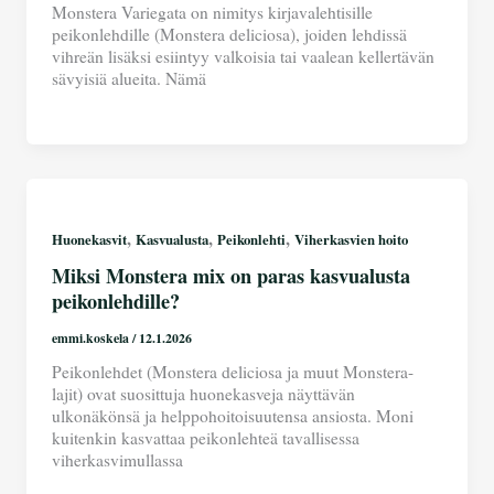
Monstera Variegata on nimitys kirjavalehtisille
peikonlehdille (Monstera deliciosa), joiden lehdissä
vihreän lisäksi esiintyy valkoisia tai vaalean kellertävän
sävyisiä alueita. Nämä
,
,
,
Huonekasvit
Kasvualusta
Peikonlehti
Viherkasvien hoito
Miksi Monstera mix on paras kasvualusta
peikonlehdille?
emmi.koskela
/
12.1.2026
Peikonlehdet (Monstera deliciosa ja muut Monstera-
lajit) ovat suosittuja huonekasveja näyttävän
ulkonäkönsä ja helppohoitoisuutensa ansiosta. Moni
kuitenkin kasvattaa peikonlehteä tavallisessa
viherkasvimullassa