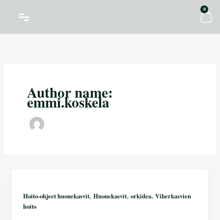
Siirry
Car
0
sisältöön
Author name:
emmi.koskela
,
,
,
Hoito-ohjeet huonekasvit
Huonekasvit
orkidea
Viherkasvien
hoito