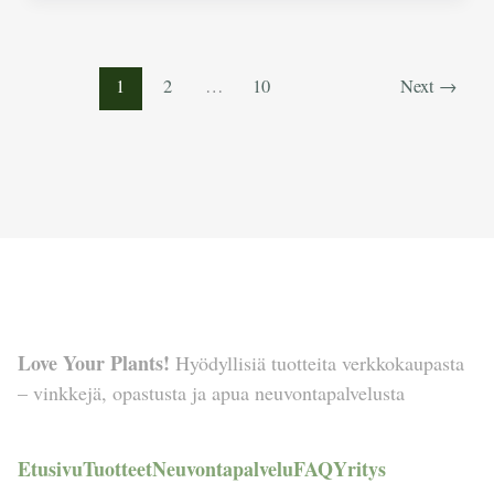
1
2
…
10
Next
→
Love Your Plants!
Hyödyllisiä tuotteita verkkokaupasta
– vinkkejä, opastusta ja apua neuvontapalvelusta
Etusivu
Tuotteet
Neuvontapalvelu
FAQ
Yritys