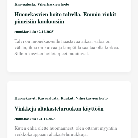
,
Kasvualusta
Viherkasvien hoito
Huonekasvien hoito talvella, Emmin vinkit
pimeisiin kuukausiin
emmi.koskela
/
2.12.2025
Talvi on huonekasveille haastavaa aikaa: valoa on
vähän, ilma on kuivaa ja lämpötila saattaa olla korkea.
Silloin kasvien hoitotarpeet muuttuvat.
,
,
,
Huonekasvit
Kasvualusta
Ruukut
Viherkasvien hoito
Vinkkejä altakasteluruukun käyttöön
emmi.koskela
/
21.11.2025
Kuten ehkä olette huomanneet, olen ottanut myyntiin
verkkokauppaani altakasteluruukkuja.