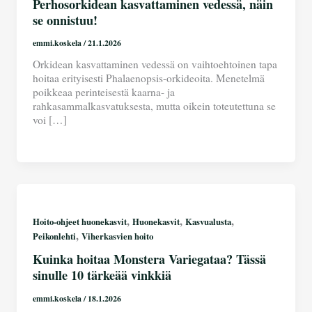
Perhosorkidean kasvattaminen vedessä, näin
se onnistuu!
emmi.koskela
/
21.1.2026
Orkidean kasvattaminen vedessä on vaihtoehtoinen tapa
hoitaa erityisesti Phalaenopsis-orkideoita. Menetelmä
poikkeaa perinteisestä kaarna- ja
rahkasammalkasvatuksesta, mutta oikein toteutettuna se
voi […]
,
,
,
Hoito-ohjeet huonekasvit
Huonekasvit
Kasvualusta
,
Peikonlehti
Viherkasvien hoito
Kuinka hoitaa Monstera Variegataa? Tässä
sinulle 10 tärkeää vinkkiä
emmi.koskela
/
18.1.2026