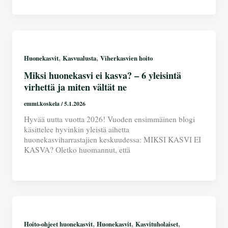
,
,
Huonekasvit
Kasvualusta
Viherkasvien hoito
Miksi huonekasvi ei kasva? – 6 yleisintä
virhettä ja miten vältät ne
emmi.koskela
/
5.1.2026
Hyvää uutta vuotta 2026! Vuoden ensimmäinen blogi
käsittelee hyvinkin yleistä aihetta
huonekasviharrastajien keskuudessa: MIKSI KASVI EI
KASVA? Oletko huomannut, että
,
,
,
Hoito-ohjeet huonekasvit
Huonekasvit
Kasvituholaiset