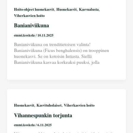
,
,
,
Hoito-ohjeet huonekasvit
Huonekasvit
Kasvualusta
Viherkasvien hoito
Banianiviikuna
emmi.koskela
/
10.11.2025
Banianiviikuna on trenditietoisen valinta!
Banianiviikuna (Ficus benghalensis) on trooppinen
huonekasvi. Se on kotoisin Intiasta. Siellä
Banianiviikuna kasvaa korkeaksi puuksi, jolla
,
,
Huonekasvit
Kasvituholaiset
Viherkasvien hoito
Vihannespunkin torjunta
emmi.koskela
/
6.11.2025