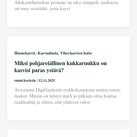
Altakasteluruukun periaate on aika simppeli: ruukussa
on oma vesisäiliö, josta kasvi
,
,
Huonekasvit
Kasvualusta
Viherkasvien hoito
Miksi pohjareiällinen kukkaruukku on
kasvisi paras ystävä?
emmi.koskela
/
12.11.2025
Avasimme DigiGardenin verkkokauppaan uuden osion:
ruukut. Minun on tehnyt mieli jo pitkään ottaa kantaa
ruukkuihin ja siihen, että yhdessä valon